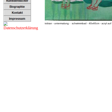
tobian - untermalung - schwimmbad - 40x40cm - acryl auf